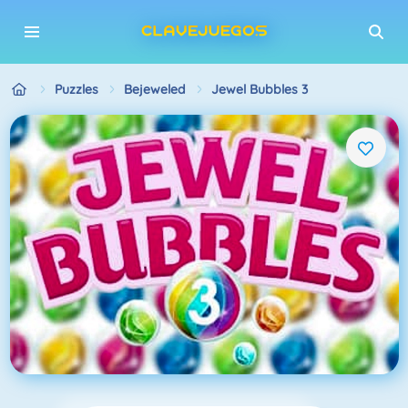
Puzzles
Bejeweled
Jewel Bubbles 3