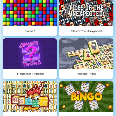
Bloque 1
Tiles Of The Unexpected
4 Imágenes 1 Palabra
Mahjong Titans