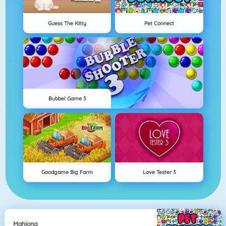
Guess The Kitty
Pet Connect
Bubbel Game 3
Goodgame Big Farm
Love Tester 3
Mahjong