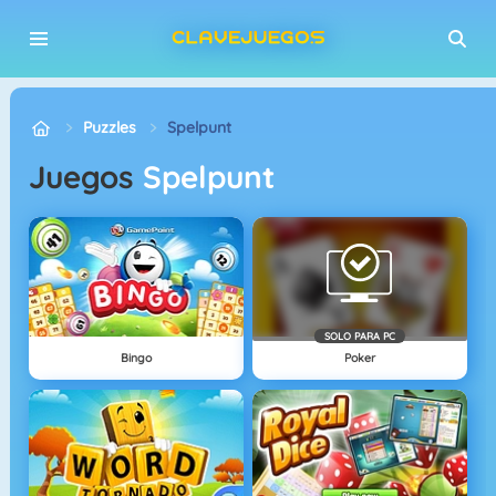
Puzzles
Spelpunt
Juegos
Spelpunt
SOLO PARA PC
Bingo
Poker