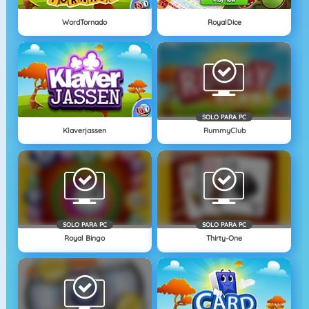
WordTornado
RoyalDice
SOLO PARA PC
Klaverjassen
RummyClub
SOLO PARA PC
SOLO PARA PC
Royal Bingo
Thirty-One