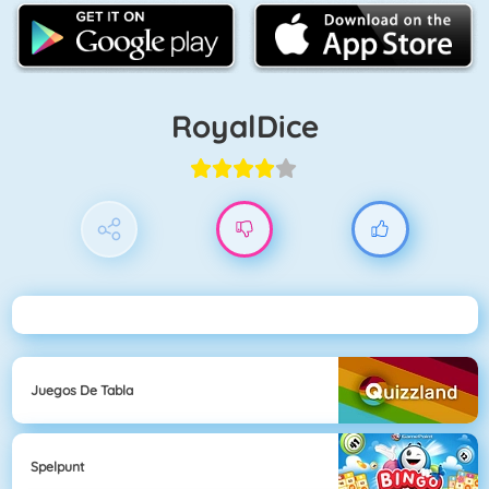
RoyalDice
Juegos De Tabla
Spelpunt