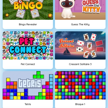
Bingo Revealer
Guess The Kitty
Pet Connect
Crescent Solitaire 3
Tetris
Bloque 1