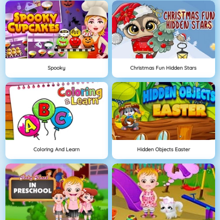
Spooky
Christmas Fun Hidden Stars
Coloring And Learn
Hidden Objects Easter