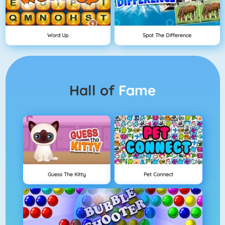
Word Up
Spot The Difference
Hall of
Fame
Guess The Kitty
Pet Connect