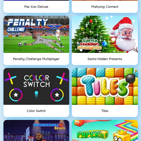
Pac Xon Deluxe
Mahjong Connect
Penalty Challenge Multiplayer
Santa Hidden Presents
Color Switch
Tiles