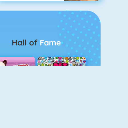
Hall of
Fame
Guess The Kitty
Pet Connect