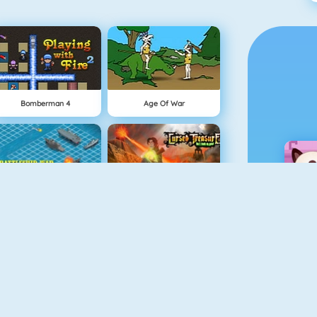
Bomberman 4
Age Of War
Battleship War Multiplayer
Cursed Treasure
The Lost Planet Tower Defense
Vex 3