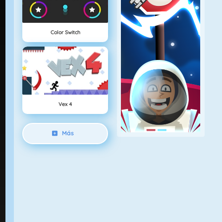
Color Switch
Vex 4
Más