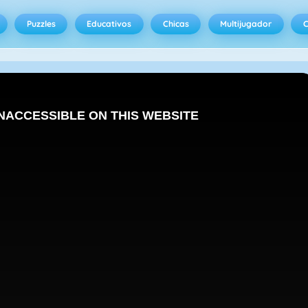
Puzzles
Educativos
Chicas
Multijugador
C