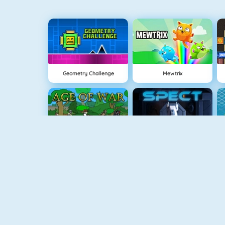
Geometry Challenge
Mewtrix
Age Of War
Spect
Tower Defense HD
Boxing Hero : Punch Champions