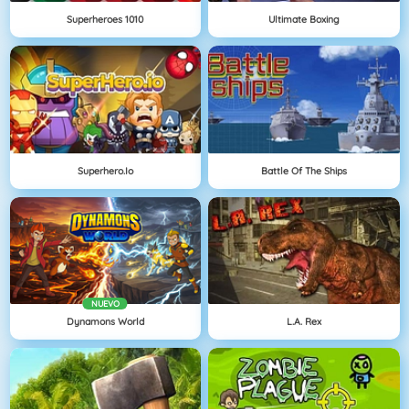
Superheroes 1010
Ultimate Boxing
Superhero.io
Battle Of The Ships
NUEVO
Dynamons World
L.A. Rex