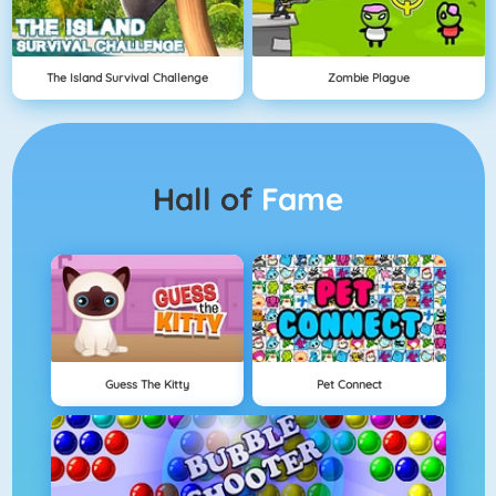
The Island Survival Challenge
Zombie Plague
Hall of
Fame
Guess The Kitty
Pet Connect