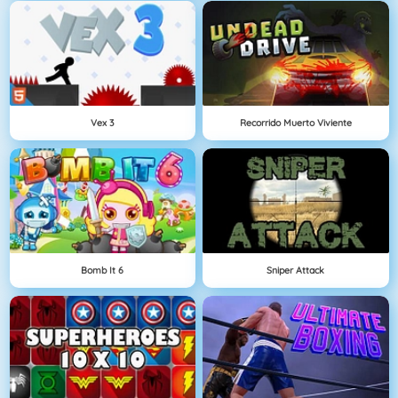
Vex 3
Recorrido Muerto Viviente
Bomb It 6
Sniper Attack