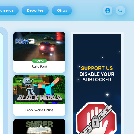
arreras
Deportes
Otros
NUEVO
Rally Point
Block World Online