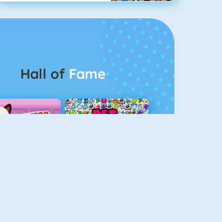
Hall of
Fame
Guess The Kitty
Pet Connect