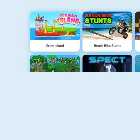
Grow Island
Beach Bike Stunts
Age Of War
Spect
Tower Defense HD
Boxing Hero : Punch Champions