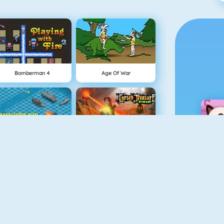
Bomberman 4
Age Of War
Battleship War Multiplayer
Cursed Treasure
Vex 4
Geometry Challenge