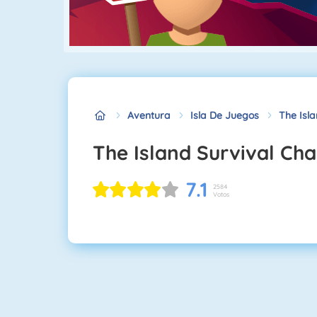
Aventura
Isla De Juegos
The Isl
The Island Survival Ch
7.1
2584
Votos