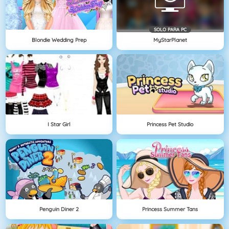
SOLO PARA PC
Blondie Wedding Prep
MyStarPlanet
I Star Girl
Princess Pet Studio
Penguin Diner 2
Princess Summer Tans