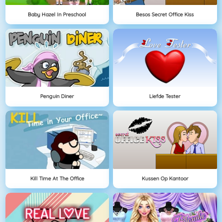
Baby Hazel In Preschool
Besos Secret Office Kiss
Penguin Diner
Liefde Tester
Kill Time At The Office
Kussen Op Kantoor