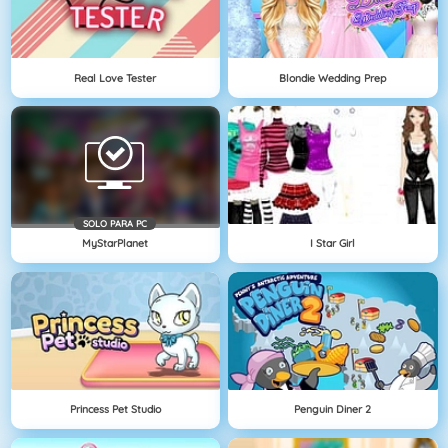
Real Love Tester
Blondie Wedding Prep
SOLO PARA PC
MyStarPlanet
I Star Girl
Princess Pet Studio
Penguin Diner 2