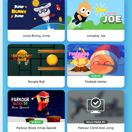
Jump Bunny Jump
Jumping Joe
NUEVO
Temple Ball
Fireblob Winter
NUEVO
SOLO PARA PC
Parkour Block Xmas Special
Parkour Climb And Jump