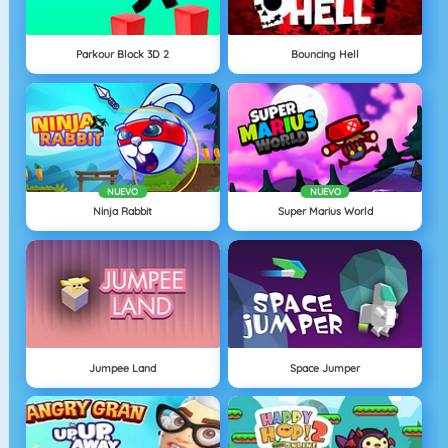
Parkour Block 3D 2
Bouncing Hell
NUEVO
NUEVO
Ninja Rabbit
Super Marius World
Jumpee Land
Space Jumper