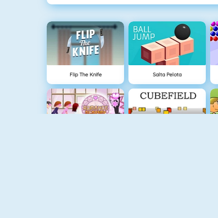
Flip The Knife
Salta Pelota
Lover Girl
Cubefield
Apple Shooter
Fishy 1