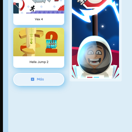
Vex 4
Helix Jump 2
Más