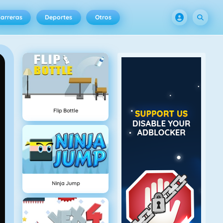
arreras
Deportes
Otros
Flip Bottle
Ninja Jump