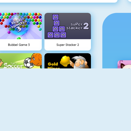
Bubbel Game 3
Super Stacker 2
1 Tegen 1 Voetbal
Buscador De Oro 1
Connect 2
Sprint Game