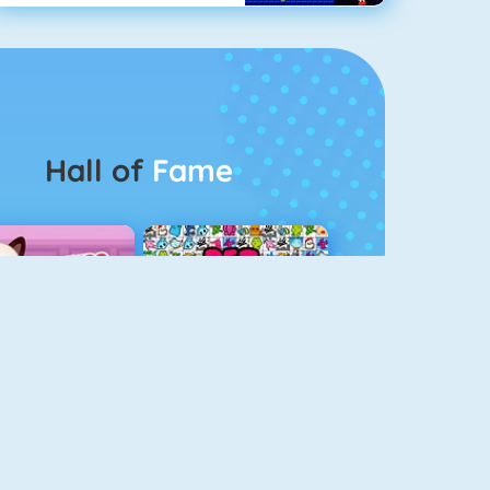
Hall of
Fame
Guess The Kitty
Pet Connect