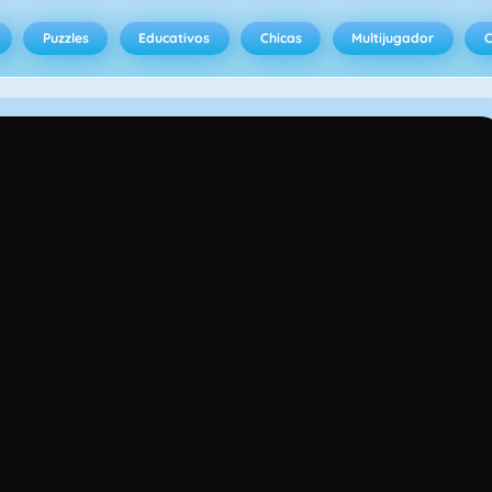
Puzzles
Educativos
Chicas
Multijugador
C