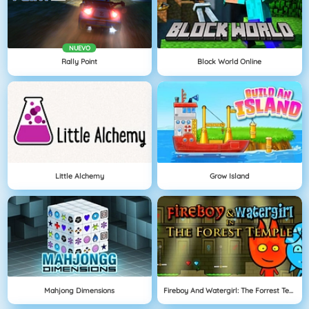
NUEVO
Rally Point
Block World Online
Little Alchemy
Grow Island
Mahjong Dimensions
Fireboy And Watergirl: The Forrest Temple