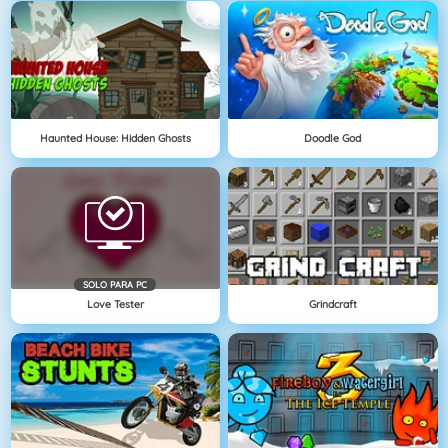
Haunted House: Hidden Ghosts
Doodle God
SOLO PARA PC
Love Tester
Grindcraft