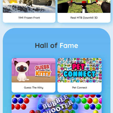
1941 Frozen Front
Real MTB Downhill 3D
Hall of
Fame
Guess The Kitty
Pet Connect