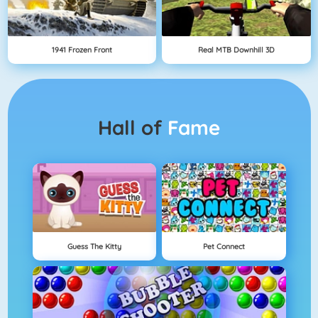
1941 Frozen Front
Real MTB Downhill 3D
Hall of
Fame
Guess The Kitty
Pet Connect