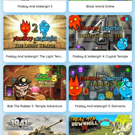
Fireboy And Watergirl 3
Block World Online
Fireboy And Watergirl: The Light Temple
Fireboy & Watergirl 4: Crystal Temple
Bob The Robber 5: Temple Adventure
Fireboy And Watergirl 5: Elements