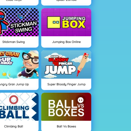
Stickman Swing
Jumping Box Online
Angry Gran Jump Up
Super Bloody Finger Jump
Climbing Ball
Ball Vs Boxes