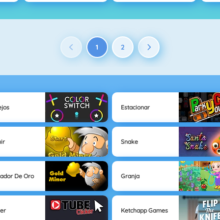
1
2
ejos
Estacionar
ir
Snake
ador De Oro
Granja
ker
Ketchapp Games