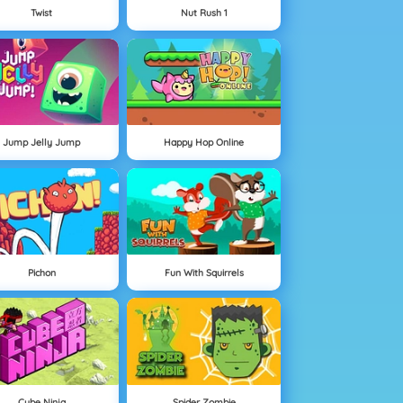
Twist
Nut Rush 1
Jump Jelly Jump
Happy Hop Online
Pichon
Fun With Squirrels
Cube Ninja
Spider Zombie