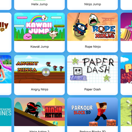
Helix Jump
Ninja Jump
Kawaii Jump
Rope Ninja
Angry Ninja
Paper Dash
Ninja Action 2
Parkour Blocks 3D