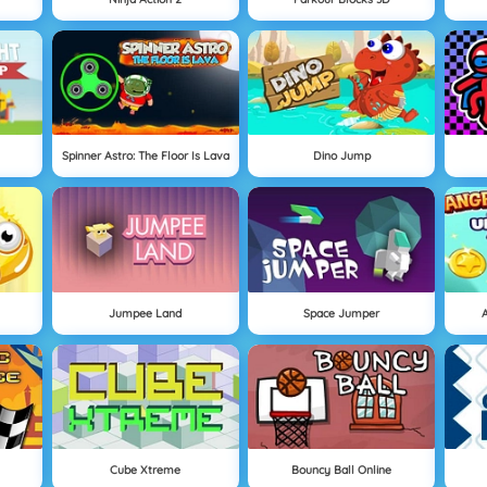
Spinner Astro: The Floor Is Lava
Dino Jump
Jumpee Land
Space Jumper
Cube Xtreme
Bouncy Ball Online