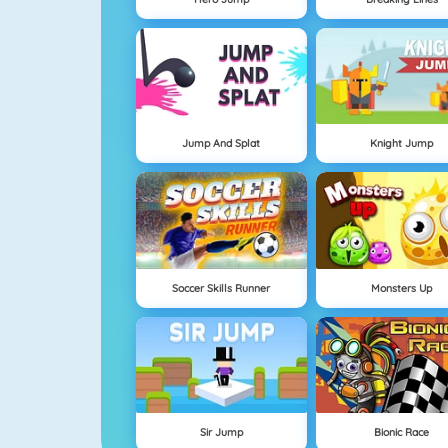
Jump And Splat
Knight Jump
Soccer Skills Runner
Monsters Up
Sir Jump
Bionic Race