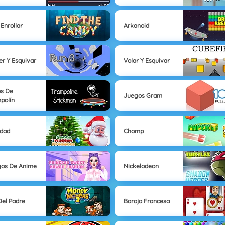
 Enrollar
Arkanoid
er Y Esquivar
Volar Y Esquivar
os De
Juegos Gram
polín
idad
Chomp
os De Anime
Nickelodeon
Del Padre
Baraja Francesa