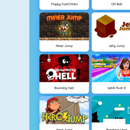
Flappy FootChinko
Olli Ball
Miner Jump
Jelly Jump
Bouncing Hell
Uphill Rush 8
Hero Jump
Breaking Lines