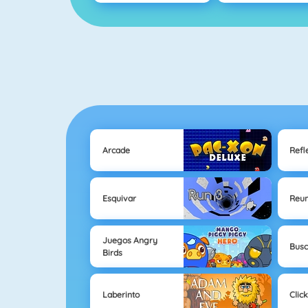
Arcade
Refl
Esquivar
Reun
Juegos Angry
Busc
Birds
Laberinto
Clic