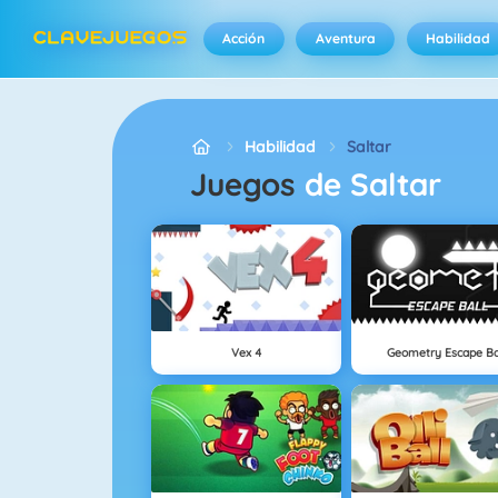
Acción
Aventura
Habilidad
Habilidad
Saltar
Juegos
de Saltar
Vex 4
Geometry Escape Ba