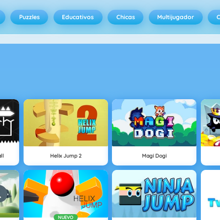
Puzzles
Educativos
Chicas
Multijugador
C
ll
Helix Jump 2
Magi Dogi
NUEVO