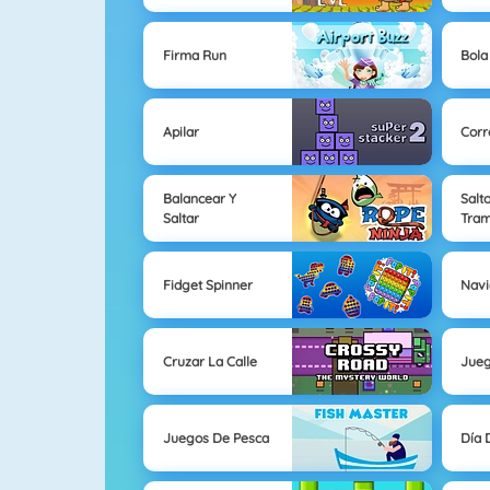
Firma Run
Bola
Apilar
Corr
Balancear Y
Salt
Saltar
Tram
Fidget Spinner
Nav
Cruzar La Calle
Jueg
Juegos De Pesca
Día 