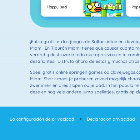
Flappy Bird
Pop I
¡Entra gratis en los juegos de Saltar online en clav
Miami. En Tiburón Miami tienes que causar cuanto má
verdad y destrozarlo todo que aparezca en tu camin
desafiantes. ¡Disfruta ahora de estos y muchos otros
Speel gratis online springen games op clavejuegos.co
Miami Shark moet je proberen zoveel mogelijk chaos 
zwemmen en alles slopen op je pad. In het populaire s
deze en nog vele andere jump spelletjes, gratis op c
La configuración de privacidad
Declaracion privacidad