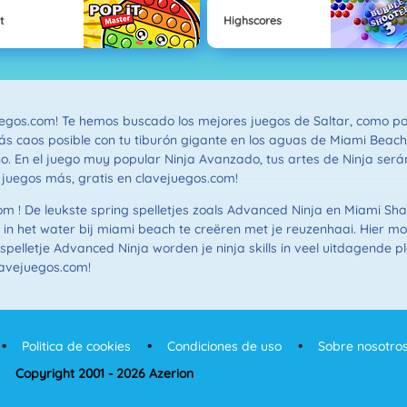
t
Highscores
ejuegos.com! Te hemos buscado los mejores juegos de Saltar, como p
s caos posible con tu tiburón gigante en los aguas de Miami Beach
o. En el juego muy popular Ninja Avanzado, tus artes de Ninja se
 juegos más, gratis en clavejuegos.com!
m ! De leukste spring spelletjes zoals Advanced Ninja en Miami Sha
in het water bij miami beach te creëren met je reuzenhaai. Hier moe
pelletje Advanced Ninja worden je ninja skills in veel uitdagende p
lavejuegos.com!
Politica de cookies
Condiciones de uso
Sobre nosotro
Copyright 2001 - 2026 Azerion