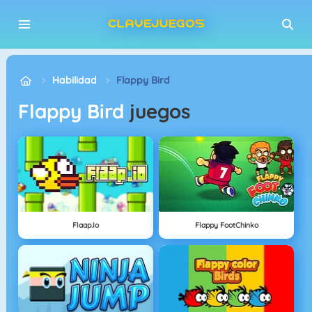
Habilidad
Flappy Bird
Flappy Bird
juegos
Flaap.io
Flappy FootChinko