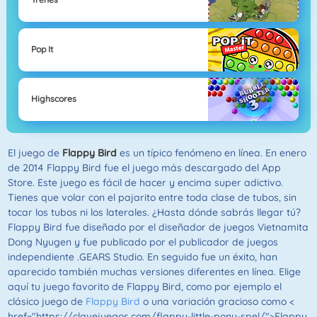
Pop It
Highscores
El juego de
Flappy Bird
es un típico fenómeno en línea. En enero
de 2014 Flappy Bird fue el juego más descargado del App
Store. Este juego es fácil de hacer y encima super adictivo.
Tienes que volar con el pajarito entre toda clase de tubos, sin
tocar los tubos ni los laterales. ¿Hasta dónde sabrás llegar tú?
Flappy Bird fue diseñado por el diseñador de juegos Vietnamita
Dong Nyugen y fue publicado por el publicador de juegos
independiente .GEARS Studio. En seguido fue un éxito, han
aparecido también muchas versiones diferentes en línea. Elige
aquí tu juego favorito de Flappy Bird, como por ejemplo el
clásico juego de
Flappy Bird
o una variación gracioso como <
href="https://clavejuegos.com/flappy-little-pony-spel/">Flappy