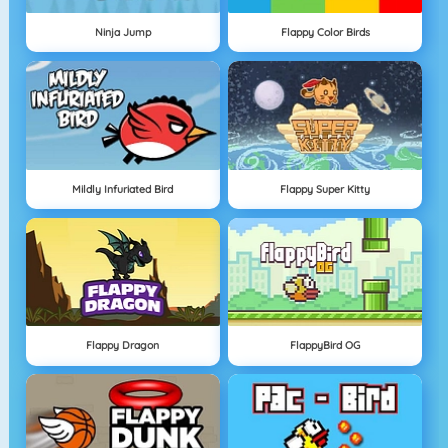
Ninja Jump
Flappy Color Birds
Mildly Infuriated Bird
Flappy Super Kitty
Flappy Dragon
FlappyBird OG