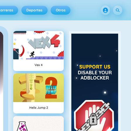
arreras
Deportes
Otros
Vex 4
Helix Jump 2