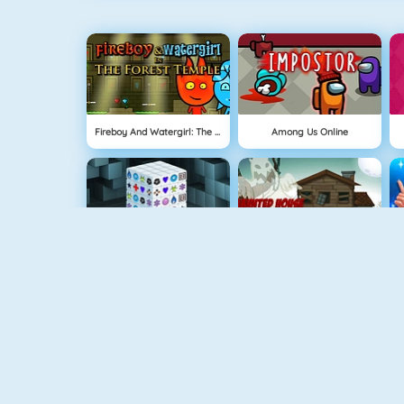
Fireboy And Watergirl: The Forrest Temple
Among Us Online
Mahjong Dimensions
Haunted House: Hidden Ghosts
Run 3
Grindcraft