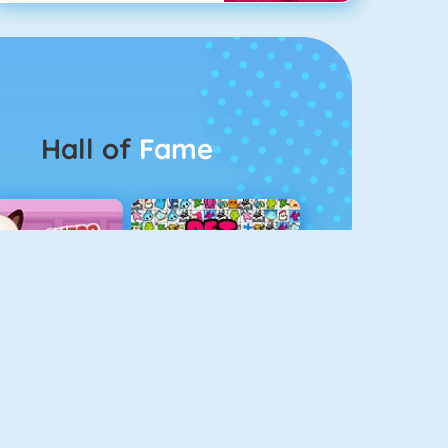
Hall of
Fame
Guess The Kitty
Pet Connect