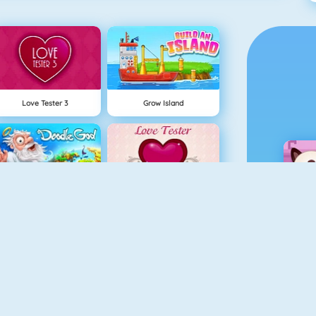
Love Tester 3
Grow Island
Doodle God
Love Tester
NUEVO
Rally Point
Beach Bike Stunts