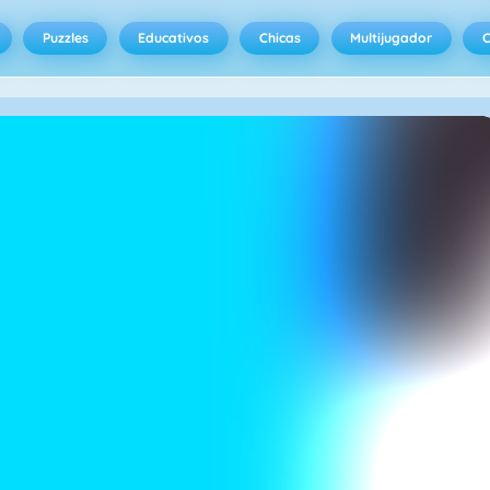
Puzzles
Educativos
Chicas
Multijugador
C