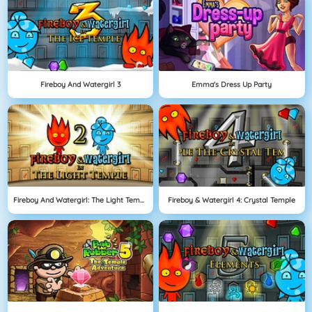
Fireboy And Watergirl 3
Emma's Dress Up Party
Fireboy And Watergirl: The Light Temple
Fireboy & Watergirl 4: Crystal Temple