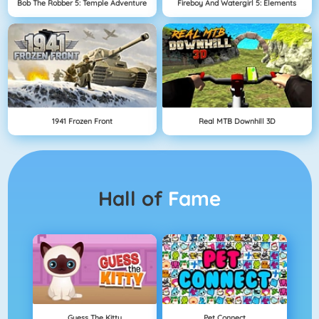
Bob The Robber 5: Temple Adventure
Fireboy And Watergirl 5: Elements
1941 Frozen Front
Real MTB Downhill 3D
Hall of
Fame
Guess The Kitty
Pet Connect