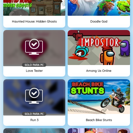
Haunted House: Hidden Ghosts
Doodle God
SOLO PARA PC
Love Tester
Among Us Online
SOLO PARA PC
Run 3
Beach Bike Stunts