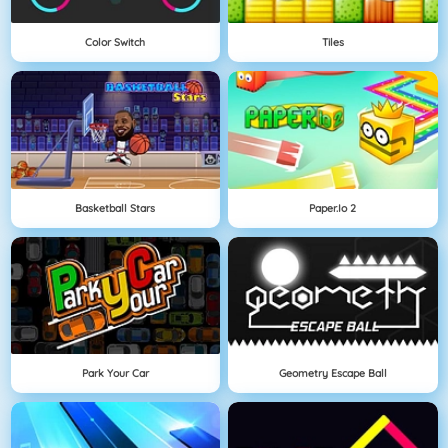
Color Switch
Tiles
Basketball Stars
Paper.io 2
Park Your Car
Geometry Escape Ball