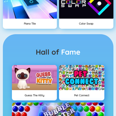
Piano Tile
Color Swap
Hall of
Fame
Guess The Kitty
Pet Connect