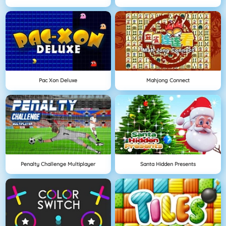
Pac Xon Deluxe
Mahjong Connect
Penalty Challenge Multiplayer
Santa Hidden Presents