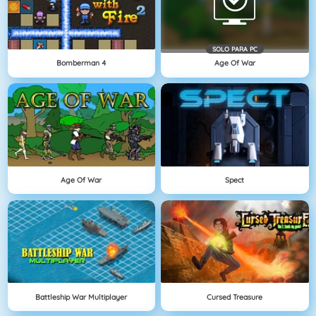
SOLO PARA PC
Bomberman 4
Age Of War
Age Of War
Spect
Battleship War Multiplayer
Cursed Treasure