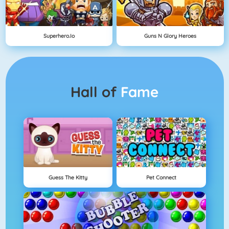
Superhero.io
Guns N Glory Heroes
Hall of
Fame
Guess The Kitty
Pet Connect