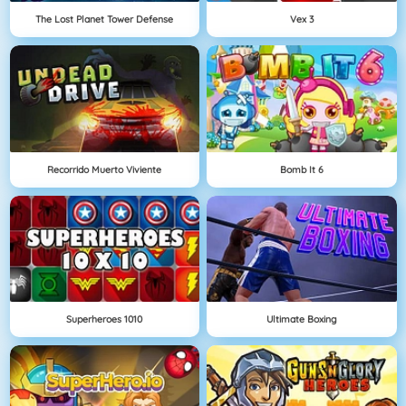
The Lost Planet Tower Defense
Vex 3
Recorrido Muerto Viviente
Bomb It 6
Superheroes 1010
Ultimate Boxing