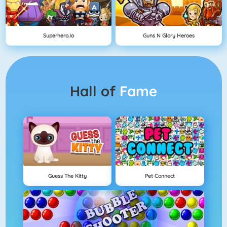
Superhero.io
Guns N Glory Heroes
Hall of
Fame
Guess The Kitty
Pet Connect