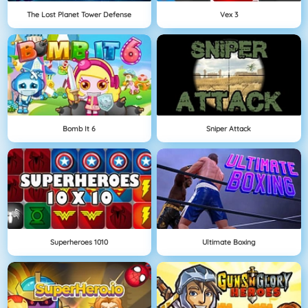
The Lost Planet Tower Defense
Vex 3
Bomb It 6
Sniper Attack
Superheroes 1010
Ultimate Boxing