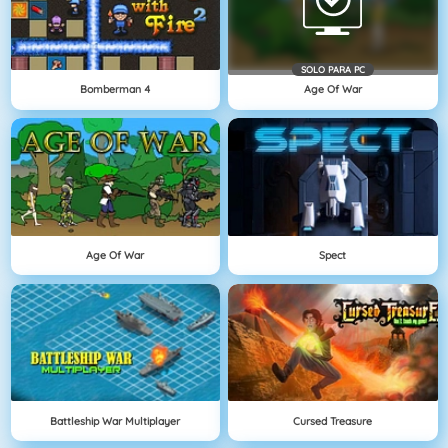
SOLO PARA PC
Bomberman 4
Age Of War
Age Of War
Spect
Battleship War Multiplayer
Cursed Treasure