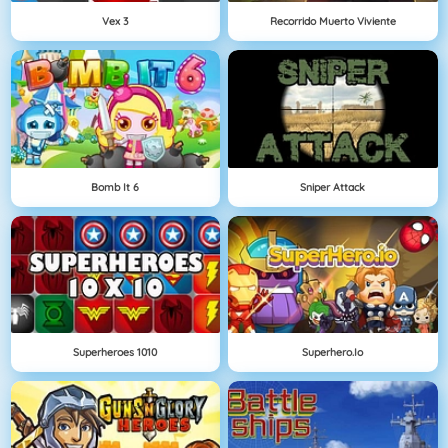
Vex 3
Recorrido Muerto Viviente
Bomb It 6
Sniper Attack
Superheroes 1010
Superhero.io