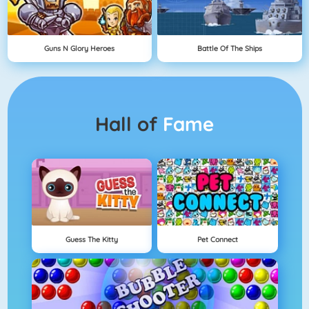
Guns N Glory Heroes
Battle Of The Ships
Hall of
Fame
Guess The Kitty
Pet Connect