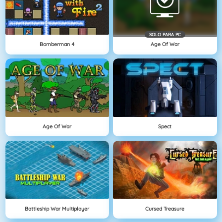
SOLO PARA PC
Bomberman 4
Age Of War
Age Of War
Spect
Battleship War Multiplayer
Cursed Treasure