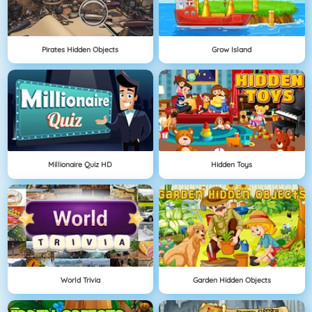
Pirates Hidden Objects
Grow Island
Millionaire Quiz HD
Hidden Toys
World Trivia
Garden Hidden Objects