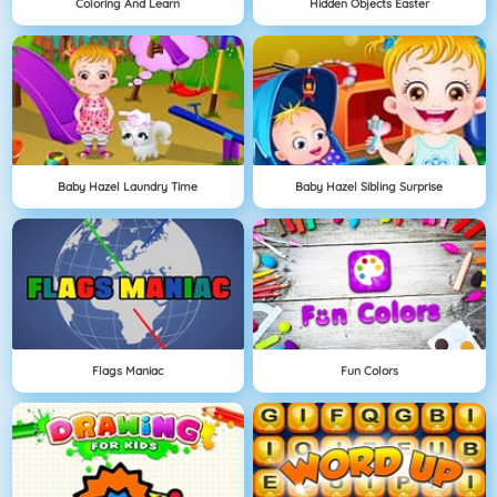
Coloring And Learn
Hidden Objects Easter
Baby Hazel Laundry Time
Baby Hazel Sibling Surprise
Flags Maniac
Fun Colors