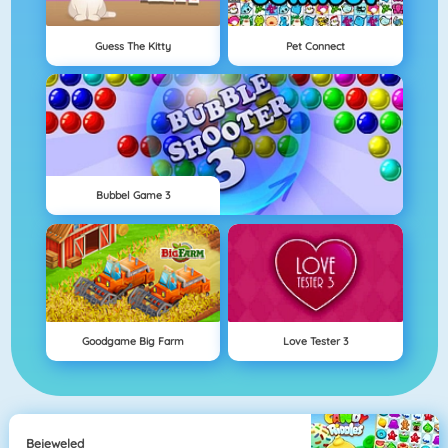
Guess The Kitty
Pet Connect
Bubbel Game 3
Goodgame Big Farm
Love Tester 3
Bejeweled