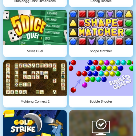
Mahjongg Dark Dimensions
Candy Riddles
5Dice Duel
Shape Matcher
Mahjong Connect 2
Bubble Shooter