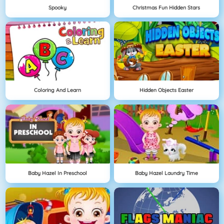
Spooky
Christmas Fun Hidden Stars
Coloring And Learn
Hidden Objects Easter
Baby Hazel In Preschool
Baby Hazel Laundry Time