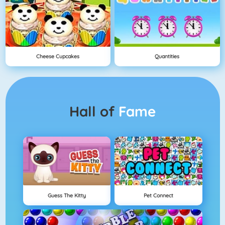
Cheese Cupcakes
Quantities
Hall of
Fame
Guess The Kitty
Pet Connect