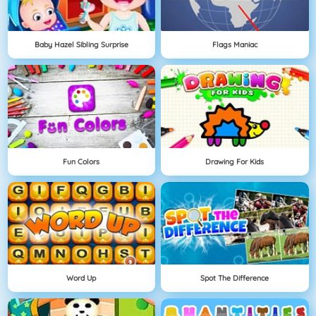
Baby Hazel Sibling Surprise
Flags Maniac
Fun Colors
Drawing For Kids
Word Up
Spot The Difference