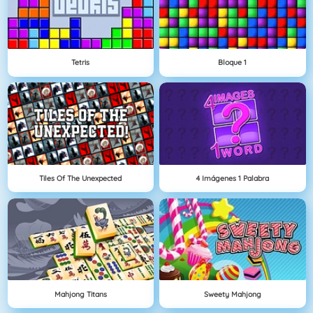
Tetris
Bloque 1
Tiles Of The Unexpected
4 Imágenes 1 Palabra
Mahjong Titans
Sweety Mahjong