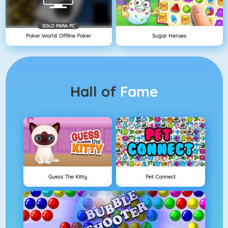
SOLO PARA PC
Poker World: Offline Poker
Sugar Heroes
Hall of
Fame
Guess The Kitty
Pet Connect