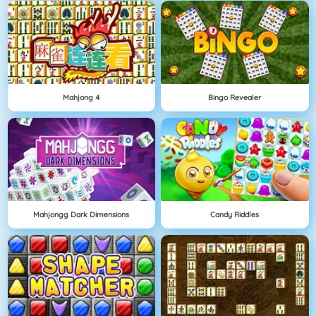
Mahjong 4
Bingo Revealer
Mahjongg Dark Dimensions
Candy Riddles