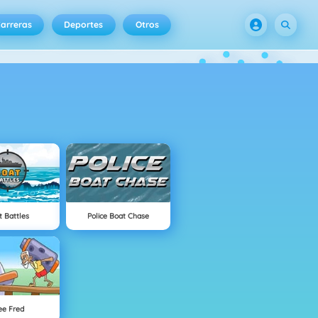
arreras
Deportes
Otros
t Battles
Police Boat Chase
ee Fred