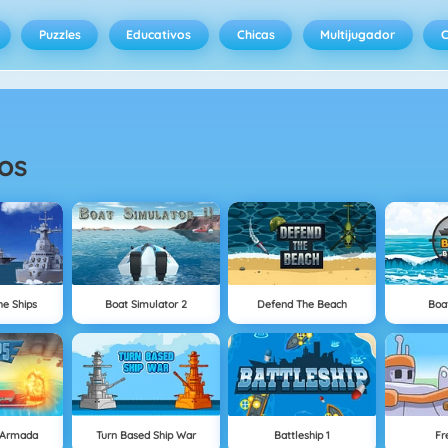
Puzzles
Educativos
Chicas
Multijugador
C
os
he Ships
Boat Simulator 2
Defend The Beach
Boa
s Armada
Turn Based Ship War
Battleship 1
Fr