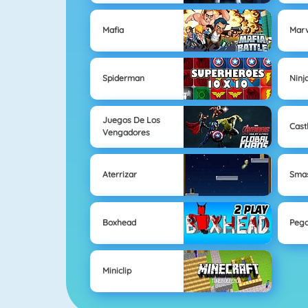
Mafia
Marv
Spiderman
Ninj
Juegos De Los
Cast
Vengadores
Aterrizar
Smas
Boxhead
Pega
Miniclip