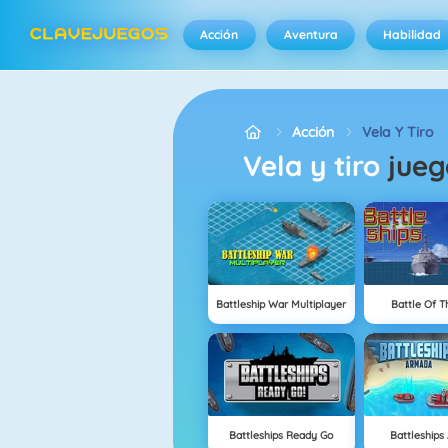
Acción
Aventura
Habilidad
Acción
Vela Y Tiro
vela y tiro
jueg
Battleship War Multiplayer
Battle Of T
Battleships Ready Go
Battleship