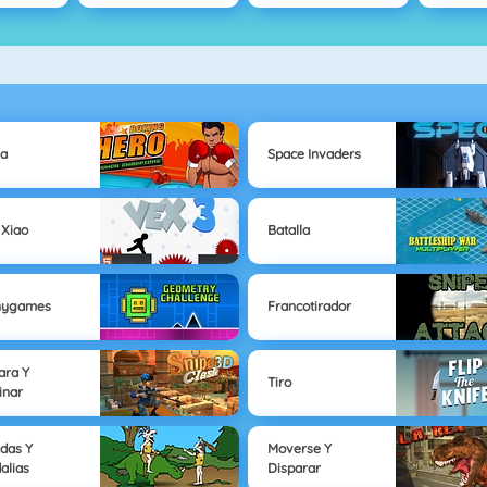
ha
Space Invaders
 Xiao
Batalla
nygames
Francotirador
ara Y
Tiro
inar
das Y
Moverse Y
alias
Disparar