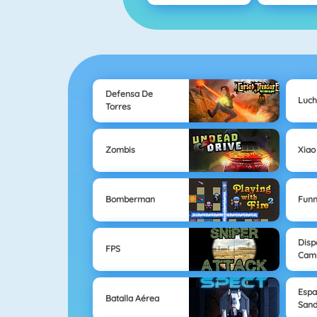
Defensa De
Luc
Torres
Zombis
Xiao
Bomberman
Fun
Disp
FPS
Cam
Espa
Batalla Aérea
Sand