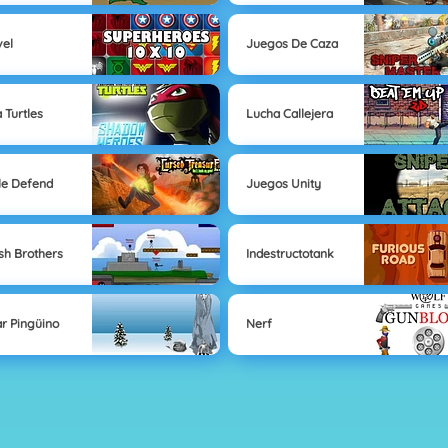
el
Juegos De Caza
a Turtles
Lucha Callejera
le Defend
Juegos Unity
h Brothers
Indestructotank
r Pingüino
Nerf