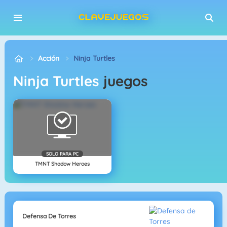
Acción
Ninja Turtles
Ninja Turtles
juegos
SOLO PARA PC
TMNT Shadow Heroes
Defensa De Torres