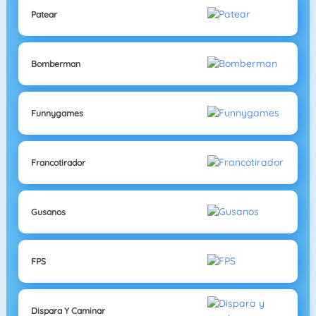
Patear
Bomberman
Funnygames
Francotirador
Gusanos
FPS
Dispara Y Caminar