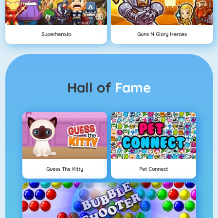
Superhero.io
Guns N Glory Heroes
Hall of
Fame
Guess The Kitty
Pet Connect