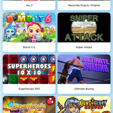
Vex 3
Recorrido Muerto Viviente
Bomb It 6
Sniper Attack
Superheroes 1010
Ultimate Boxing