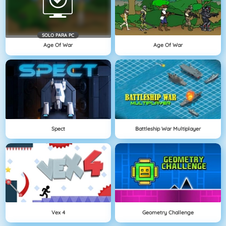
SOLO PARA PC
Age Of War
Age Of War
Spect
Battleship War Multiplayer
Vex 4
Geometry Challenge