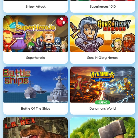
Sniper Attack
Superheroes 1010
Superhero.io
Guns N Glory Heroes
NUEVO
Battle Of The Ships
Dynamons World