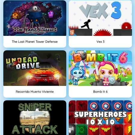
The Lost Planet Tower Defense
Vex 3
Recorrido Muerto Viviente
Bomb It 6