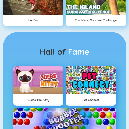
L.A. Rex
The Island Survival Challenge
Hall of
Fame
Guess The Kitty
Pet Connect