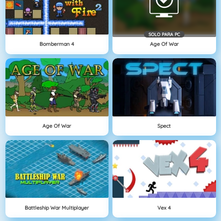
SOLO PARA PC
Bomberman 4
Age Of War
Age Of War
Spect
Battleship War Multiplayer
Vex 4