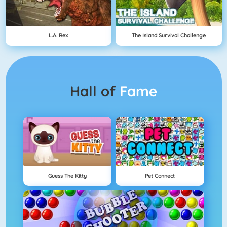
L.A. Rex
The Island Survival Challenge
Hall of
Fame
Guess The Kitty
Pet Connect