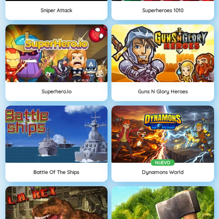
Sniper Attack
Superheroes 1010
Superhero.io
Guns N Glory Heroes
NUEVO
Battle Of The Ships
Dynamons World