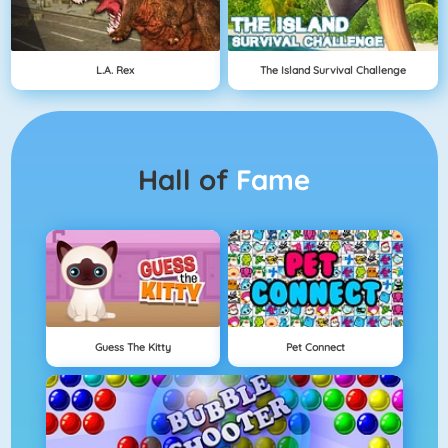
L.A. Rex
The Island Survival Challenge
Hall of
Fame
Guess The Kitty
Pet Connect