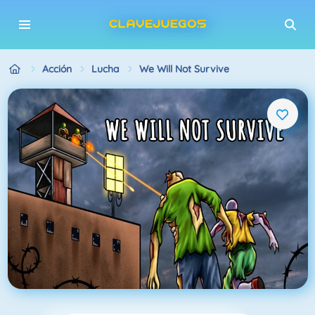
Acción
Lucha
We Will Not Survive