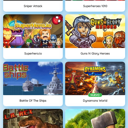
Sniper Attack
Superheroes 1010
Superhero.io
Guns N Glory Heroes
NUEVO
Battle Of The Ships
Dynamons World