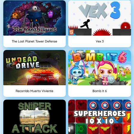
The Lost Planet Tower Defense
Vex 3
Recorrido Muerto Viviente
Bomb It 6