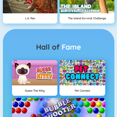
L.A. Rex
The Island Survival Challenge
Hall of
Fame
Guess The Kitty
Pet Connect