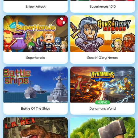
Sniper Attack
Superheroes 1010
Superhero.io
Guns N Glory Heroes
NUEVO
Battle Of The Ships
Dynamons World