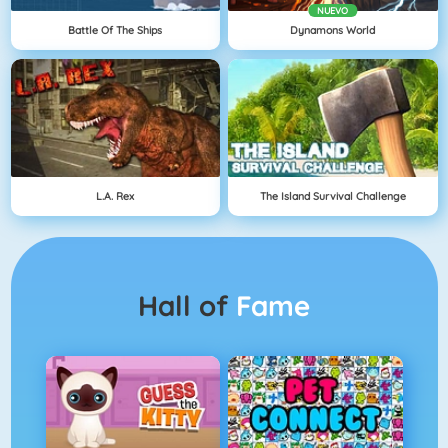
NUEVO
Battle Of The Ships
Dynamons World
L.A. Rex
The Island Survival Challenge
Hall of
Fame