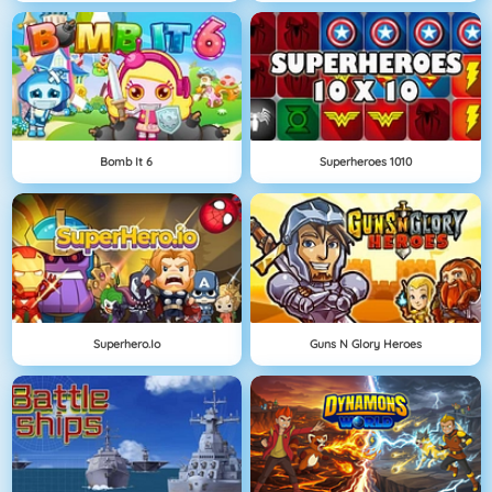
Bomb It 6
Superheroes 1010
Superhero.io
Guns N Glory Heroes