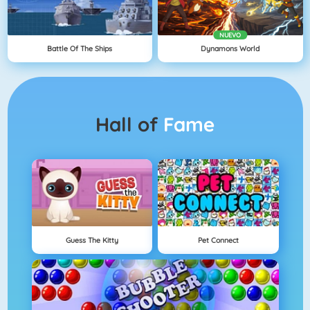
NUEVO
Battle Of The Ships
Dynamons World
Hall of
Fame
Guess The Kitty
Pet Connect