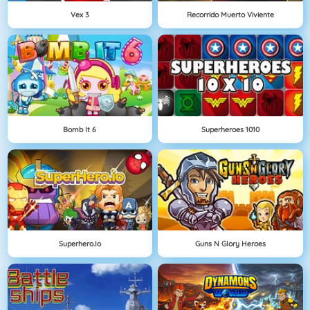
Vex 3
Recorrido Muerto Viviente
Bomb It 6
Superheroes 1010
Superhero.io
Guns N Glory Heroes