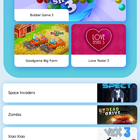
Bubbel Game 3
Goodgame Big Farm
Love Tester 3
Space Invaders
Zombis
Xiao Xiao