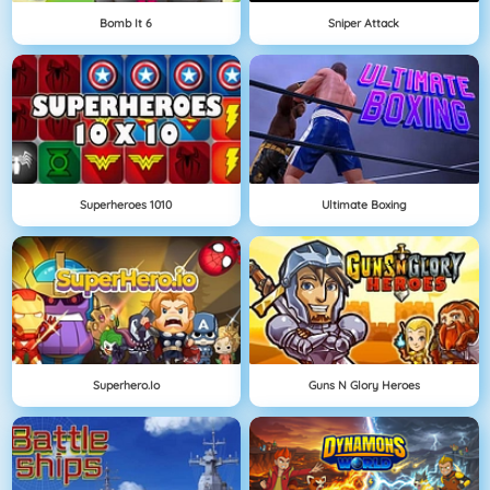
Bomb It 6
Sniper Attack
Superheroes 1010
Ultimate Boxing
Superhero.io
Guns N Glory Heroes