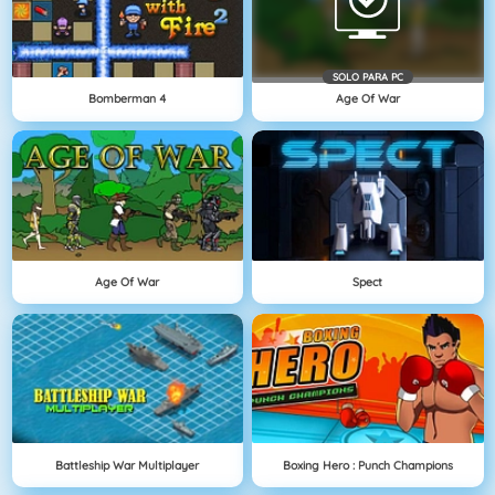
SOLO PARA PC
Bomberman 4
Age Of War
Age Of War
Spect
Battleship War Multiplayer
Boxing Hero : Punch Champions