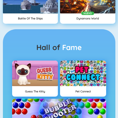
NUEVO
Battle Of The Ships
Dynamons World
Hall of
Fame
Guess The Kitty
Pet Connect