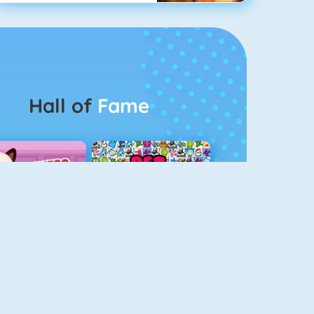
Hall of
Fame
Guess The Kitty
Pet Connect