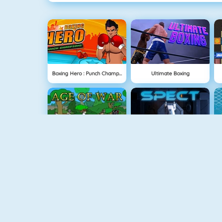
Boxing Hero : Punch Champions
Ultimate Boxing
Age Of War
Spect
Vex 4
Geometry Challenge