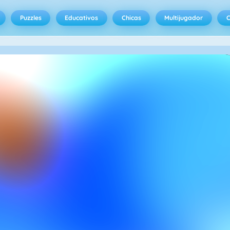
Puzzles
Educativos
Chicas
Multijugador
C