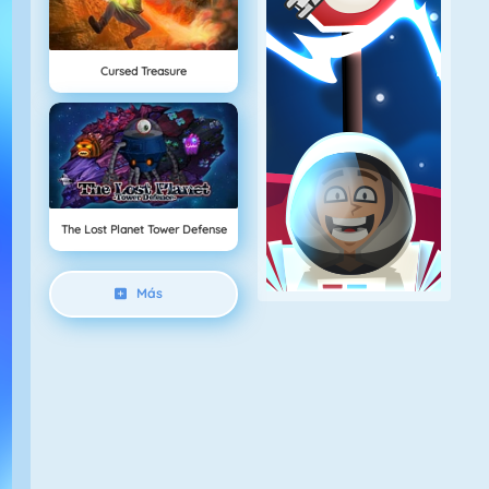
Cursed Treasure
The Lost Planet Tower Defense
Más