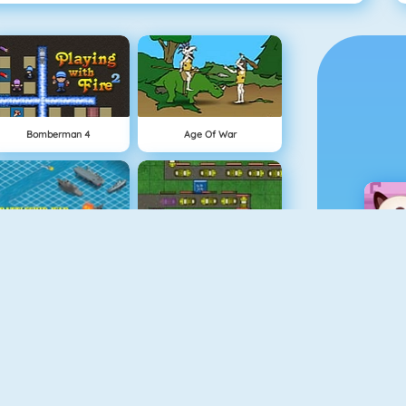
Bomberman 4
Age Of War
Battleship War Multiplayer
Tower Defense HD
Vex 3
Recorrido Muerto Viviente