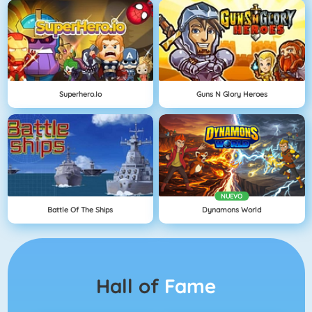
Superhero.io
Guns N Glory Heroes
NUEVO
Battle Of The Ships
Dynamons World
Hall of
Fame