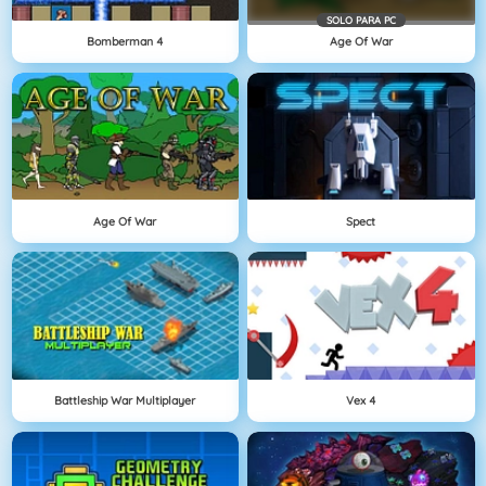
SOLO PARA PC
Bomberman 4
Age Of War
Age Of War
Spect
Battleship War Multiplayer
Vex 4