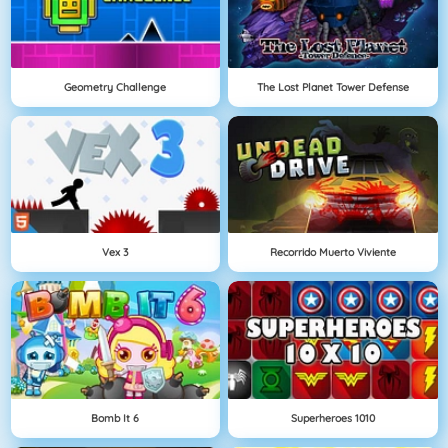
Geometry Challenge
The Lost Planet Tower Defense
Vex 3
Recorrido Muerto Viviente
Bomb It 6
Superheroes 1010