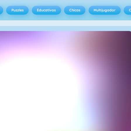
Puzzles
Educativos
Chicas
Multijugador
C