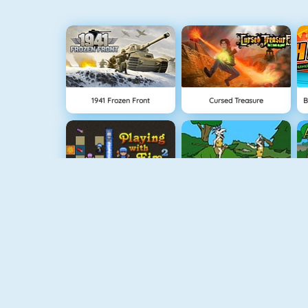
1941 Frozen Front
Cursed Treasure
Bomberman 4
Age Of War
Battleship War Multiplayer
Vex 4