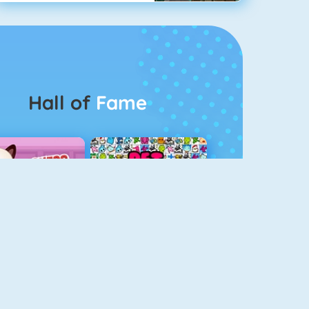
Hall of
Fame
Guess The Kitty
Pet Connect