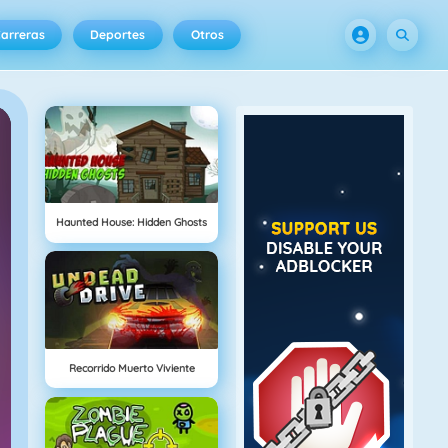
arreras
Deportes
Otros
Haunted House: Hidden Ghosts
Recorrido Muerto Viviente