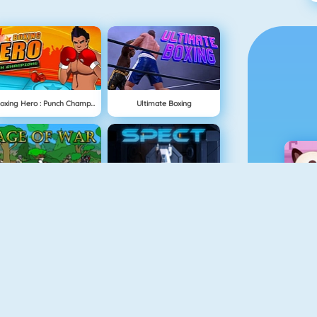
Boxing Hero : Punch Champions
Ultimate Boxing
Age Of War
Spect
Geometry Challenge
The Lost Planet Tower Defense