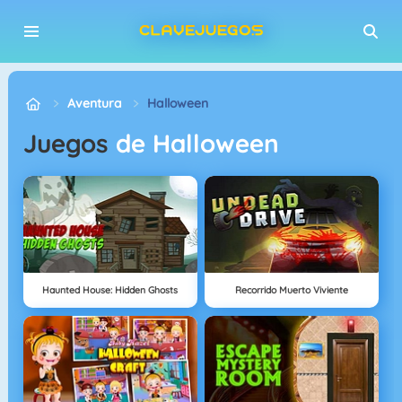
Aventura
Halloween
Juegos
de Halloween
Haunted House: Hidden Ghosts
Recorrido Muerto Viviente