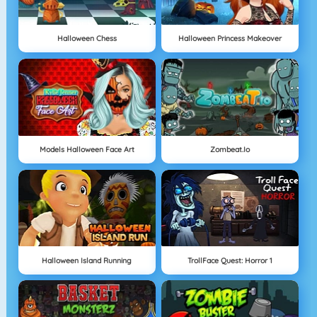
Halloween Chess
Halloween Princess Makeover
Models Halloween Face Art
Zombeat.io
Halloween Island Running
TrollFace Quest: Horror 1