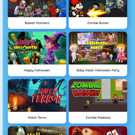
Basket Monsterz
Zombie Buster
Happy Halloween
Baby Hazel: Halloween Party
Match Terror
Zombie Madness