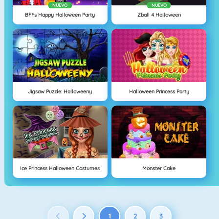
NUEVO
NUEVO
BFFs Happy Halloween Party
Zball 4 Halloween
Jigsaw Puzzle: Halloweeny
Halloween Princess Party
Ice Princess Halloween Costumes
Monster Cake
1
2
3