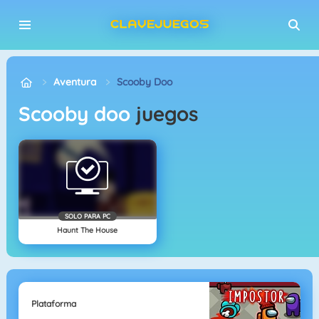
Aventura
Scooby Doo
scooby doo
juegos
SOLO PARA PC
Haunt The House
Plataforma