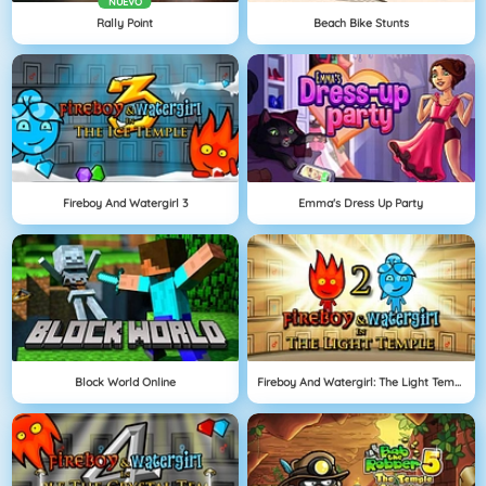
NUEVO
Rally Point
Beach Bike Stunts
Fireboy And Watergirl 3
Emma's Dress Up Party
Block World Online
Fireboy And Watergirl: The Light Temple