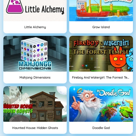
Little Alchemy
Grow Island
Mahjong Dimensions
Fireboy And Watergirl: The Forrest Temple
Haunted House: Hidden Ghosts
Doodle God