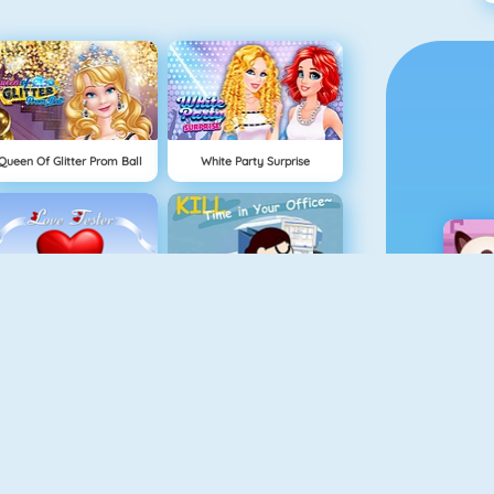
Queen Of Glitter Prom Ball
White Party Surprise
Liefde Tester
Kill Time At The Office
MyStarPlanet
I Star Girl