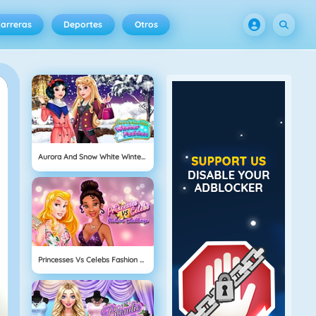
arreras
Deportes
Otros
Aurora And Snow White Winter Fashion
Princesses Vs Celebs Fashion Challenge