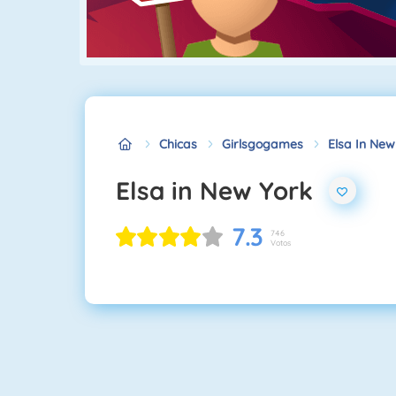
Chicas
Girlsgogames
Elsa In New
Elsa in New York
7.3
746
Votos