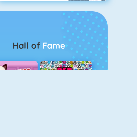
Hall of
Fame
Guess The Kitty
Pet Connect