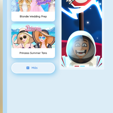
Blondie Wedding Prep
Princess Summer Tans
Más