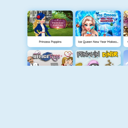
Princess Poppins
Ice Queen New Year Makeover
Besos Secret Office Kiss
Penguin Diner
Kussen Op Kantoor
Real Love Tester