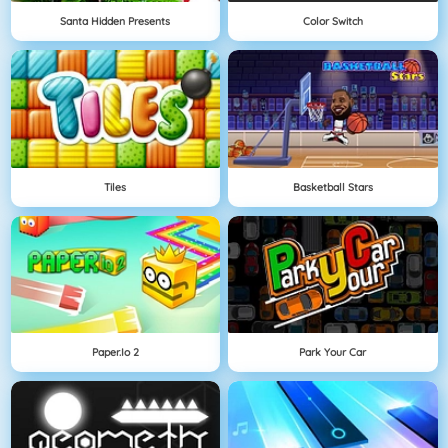
Santa Hidden Presents
Color Switch
Tiles
Basketball Stars
Paper.io 2
Park Your Car