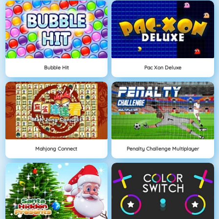
Bubble Hit
Pac Xon Deluxe
Mahjong Connect
Penalty Challenge Multiplayer