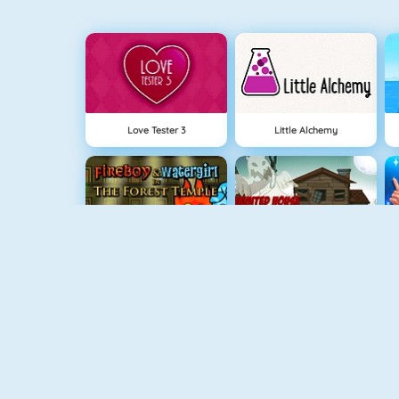
Love Tester 3
Little Alchemy
Fireboy And Watergirl: The Forrest Temple
Haunted House: Hidden Ghosts
Among Us Online
Run 3