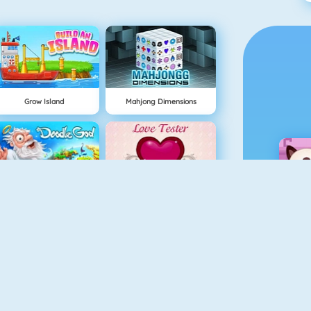
Grow Island
Mahjong Dimensions
Doodle God
Love Tester
NUEVO
Grindcraft
Rally Point