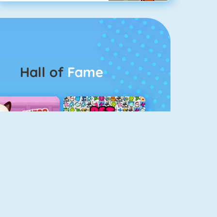
Hall of
Fame
Guess The Kitty
Pet Connect