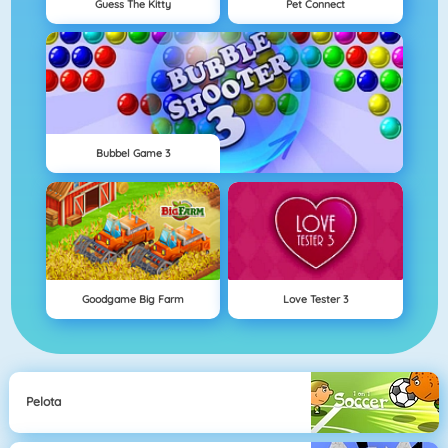
Guess The Kitty
Pet Connect
Bubbel Game 3
Goodgame Big Farm
Love Tester 3
Pelota