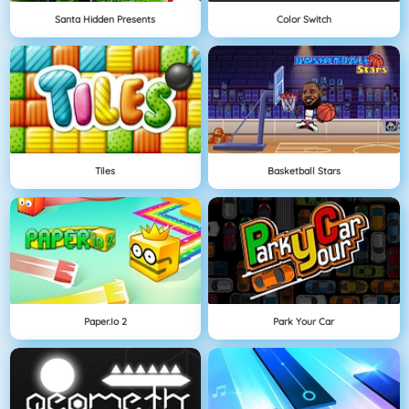
Santa Hidden Presents
Color Switch
Tiles
Basketball Stars
Paper.io 2
Park Your Car