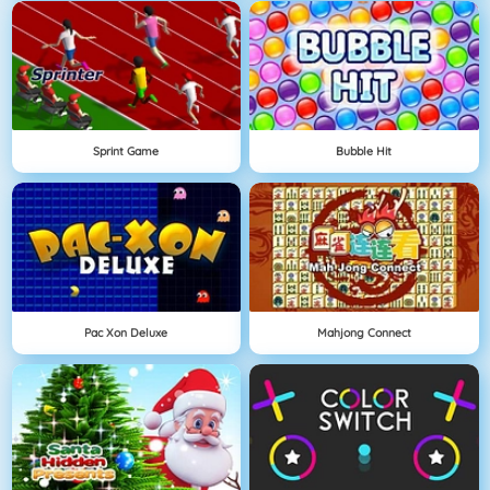
Sprint Game
Bubble Hit
Pac Xon Deluxe
Mahjong Connect