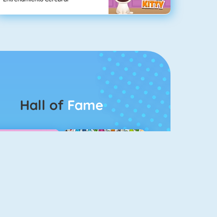
Hall of
Fame
Guess The Kitty
Pet Connect