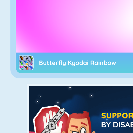
Butterfly Kyodai Rainbow