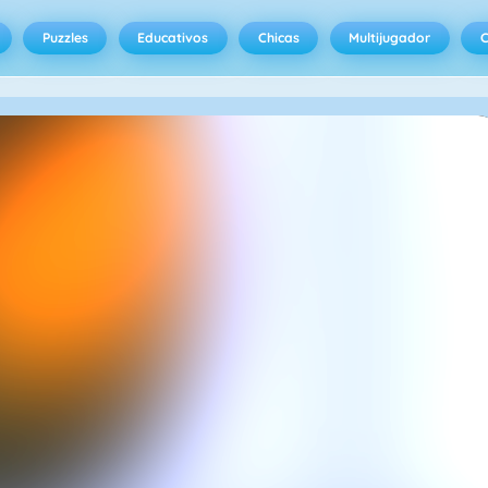
Puzzles
Educativos
Chicas
Multijugador
C