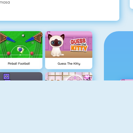
rmosa
Pinball Football
Guess The Kitty
Super Stacker 2
Lover Girl