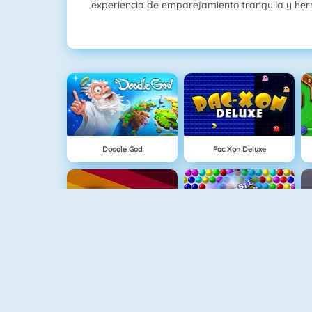
experiencia de emparejamiento tranquila y he
Doodle God
Pac Xon Deluxe
Quizzland
Bubbel Game 3