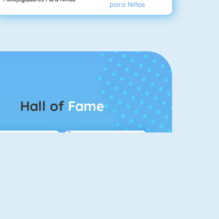
Hall of
Fame
Guess The Kitty
Pet Connect