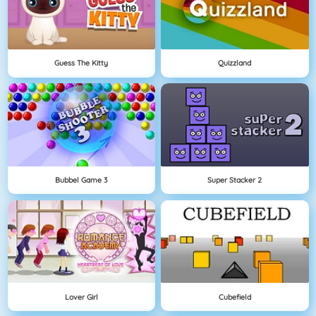
Guess The Kitty
Quizzland
Bubbel Game 3
Super Stacker 2
Lover Girl
Cubefield