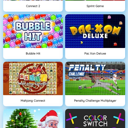
Connect 2
Sprint Game
Bubble Hit
Pac Xon Deluxe
Mahjong Connect
Penalty Challenge Multiplayer